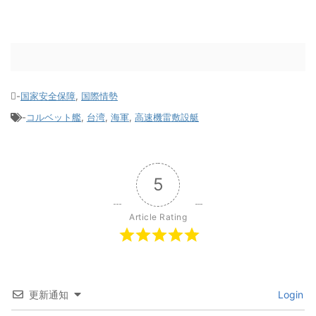
-
国家安全保障
,
国際情勢
-
コルベット艦
,
台湾
,
海軍
,
高速機雷敷設艇
5
Article Rating
更新通知
Login