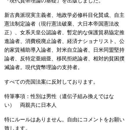
『現代貨幣理論の基礎』を出版しました。
新古典派現実主義者、地政学必修科目化賛成、自主
憲法制定論者（現行憲法破棄、大日本帝国憲法改
正）、女系天皇公認論者、暫定的な保護貿易協定推
進論者、消費税廃止論者、経済ナショナリスト、公
的家賃補助導入論者、対米自立論者、日米同盟堅持
論者、反特定亜細亜、移民拒絶論者、相対的貧困撲
滅論者。現代貨幣理論の支持者。
すべての売国法案に反対しております。
特筆事項：性別は男性（遺伝子組み換えではな
い） 両親共に日本人
特にルールはありません。自由にコメントをお願い
致します。