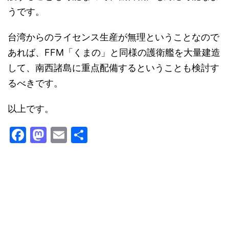
うです。
台湾からのライセンス生産が無理ということなので
あれば、FFM「くまの」と同様の護衛艦を大量建造
して、南西諸島に重点配備するということも検討す
るべきです。
以上です。
F
M
E
共
a
a
m
有
c
st
ai
e
o
l
b
d
o
o