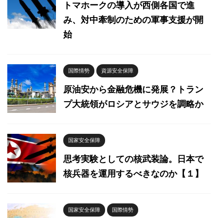
トマホークの導入が西側各国で進
み、対中牽制のための軍事支援が開
始
国際情勢
資源安全保障
原油安から金融危機に発展？トラン
プ大統領がロシアとサウジを調略か
国家安全保障
思考実験としての核武装論。日本で
核兵器を運用するべきなのか【１】
国家安全保障
国際情勢