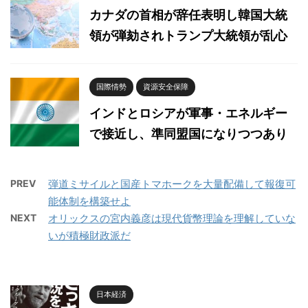
カナダの首相が辞任表明し韓国大統
領が弾劾されトランプ大統領が乱心
国際情勢
資源安全保障
インドとロシアが軍事・エネルギー
で接近し、準同盟国になりつつあり
PREV
弾道ミサイルと国産トマホークを大量配備して報復可
能体制を構築せよ
NEXT
オリックスの宮内義彦は現代貨幣理論を理解していな
いが積極財政派だ
日本経済