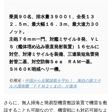
乗員９０名、排水量３９００ｔ、全長１３
２．５ｍ、最大幅１６．３ｍ、最大速力３０
ノット。
主砲７６ｍｍ一門、対艦ミサイル８発、ＶＬ
Ｓ（艦体埋め込み垂直発射装置）１６セルに
対空、対潜ミサイルを装備、三連装短魚雷発
射管二基、対空防御Ｓｅａ ＲＡＭ一基。
ＳＨ６０Ｋ哨戒ヘリ一機。
引用元：
中国から尖閣諸島を守れ！ 海自の新ステ
ルス護衛艦「ＦＦＭ２くまの」が進水
さらに、無人掃海と簡易型機雷敷設装置で機雷を敷
設することも可能なので、機雷戦にも対応可能なよ