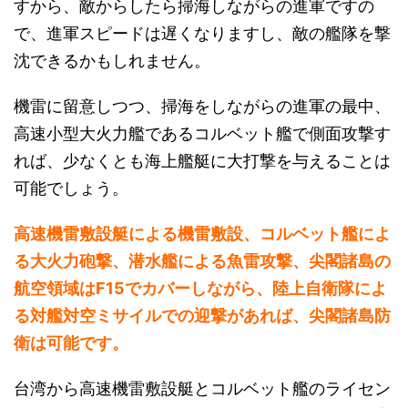
すから、敵からしたら掃海しながらの進軍ですの
で、進軍スピードは遅くなりますし、敵の艦隊を撃
沈できるかもしれません。
機雷に留意しつつ、掃海をしながらの進軍の最中、
高速小型大火力艦であるコルベット艦で側面攻撃す
れば、少なくとも海上艦艇に大打撃を与えることは
可能でしょう。
高速機雷敷設艇による機雷敷設、コルベット艦によ
る大火力砲撃、潜水艦による魚雷攻撃、尖閣諸島の
航空領域はF15でカバーしながら、陸上自衛隊によ
る対艦対空ミサイルでの迎撃があれば、尖閣諸島防
衛は可能です。
台湾から高速機雷敷設艇とコルベット艦のライセン