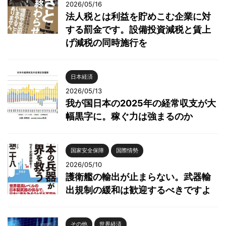
2026/05/16
法人税とは利益を貯めこむ企業に対
する罰金です。設備投資減税と賃上
げ減税の同時施行を
日本経済
2026/05/13
我が国日本の2025年の経常収支が大
幅黒字に。稼ぐ力は強まるのか
国家安全保障
国際情勢
2026/05/10
護衛艦の輸出が止まらない。武器輸
出規制の緩和は歓迎するべきですよ
その他
世界経済