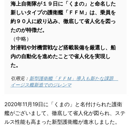
海上自衛隊が１９日に「くまの」と命名した
新しいタイプの護衛艦「ＦＦＭ」は、乗員を
約９０人に絞り込み、徹底して省人化を図っ
たのが特徴だ。
（中略）
対潜戦や対機雷戦など搭載装備を厳選し、船
内の自動化を進めたことで省人化を実現し
た。
引用元：
新型護衛艦「ＦＦＭ」導入も新たな課題
イージス艦新造でのジレンマ
2020年11月19日に「くまの」と名付けられた護衛
艦がございまして、徹底して省人化が図られ、ステ
ルス性能も高まった新型護衛艦が進水しました。