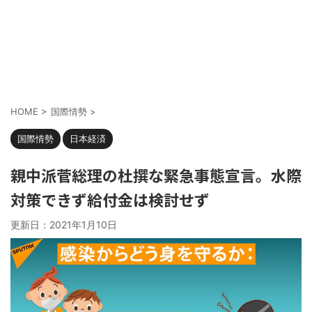
HOME
>
国際情勢
>
国際情勢
日本経済
親中派菅総理の杜撰な緊急事態宣言。水際
対策できず給付金は検討せず
更新日：
2021年1月10日