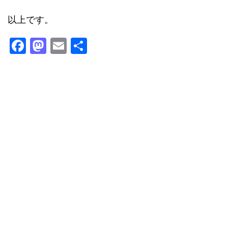
以上です。
F
M
E
共
a
a
m
有
c
st
ai
e
o
l
b
d
o
o
o
n
k