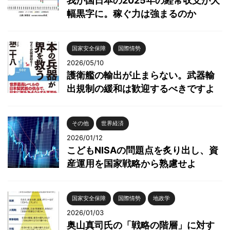
我が国日本の2025年の経常収支が大
幅黒字に。稼ぐ力は強まるのか
国家安全保障
国際情勢
2026/05/10
護衛艦の輸出が止まらない。武器輸
出規制の緩和は歓迎するべきですよ
その他
世界経済
2026/01/12
こどもNISAの問題点を炙り出し、資
産運用を国家戦略から熟慮せよ
国家安全保障
国際情勢
地政学
2026/01/03
奥山真司氏の「戦略の階層」に対す