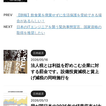
PREV
【朗報】飲食業を廃業せずに生活保護を受給できる場
合があるらしい！
NEXT
日本のITエンジニアを襲う緊急事態宣言。国家資格の
取得を推奨したい
日本経済
2026/05/16
法人税とは利益を貯めこむ企業に対
する罰金です。設備投資減税と賃上
げ減税の同時施行を
日本経済
2026/05/13