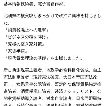
基本情報技術者、電子書籍作家。
北朝鮮の核実験がきっかけで政治に興味を持ちまし
た。
『消費税廃止への進撃』
『ビジネスの種を蒔け』
『究極の空き家対策』
『家賃半額』
『現代貨幣理論の基礎』を出版しました。
新古典派現実主義者、地政学必修科目化賛成、自主
憲法制定論者（現行憲法破棄、大日本帝国憲法改
正）、女系天皇公認論者、暫定的な保護貿易協定推
進論者、消費税廃止論者、経済ナショナリスト、公
的家賃補助導入論者、対米自立論者、日米同盟堅持
論者、反特定亜細亜、移民拒絶論者、相対的貧困撲