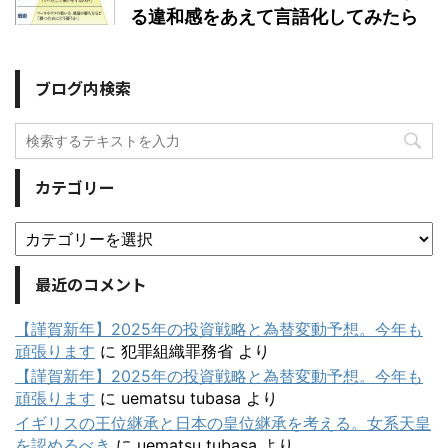
る違和感をあえて言語化してみたら
ブログ内検索
カテゴリー
最近のコメント
【謹賀新年】2025年の投資戦略と為替変動予想。今年も
頑張ります
に
犯罪組織罪務省
より
【謹賀新年】2025年の投資戦略と為替変動予想。今年も
頑張ります
に
uematsu tubasa
より
イギリスの王位継承と日本の皇位継承を考える。女系天皇
を認めるべき
に
uematsu tubasa
より