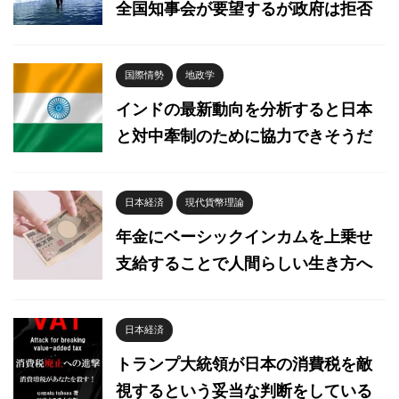
全国知事会が要望するが政府は拒否
国際情勢
地政学
インドの最新動向を分析すると日本
と対中牽制のために協力できそうだ
日本経済
現代貨幣理論
年金にベーシックインカムを上乗せ
支給することで人間らしい生き方へ
日本経済
トランプ大統領が日本の消費税を敵
視するという妥当な判断をしている