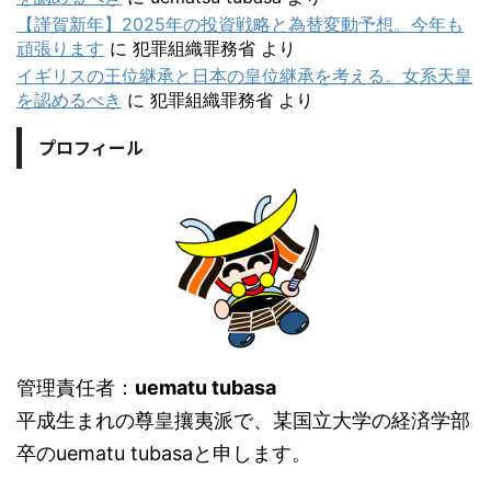
【謹賀新年】2025年の投資戦略と為替変動予想。今年も
頑張ります
に
犯罪組織罪務省
より
イギリスの王位継承と日本の皇位継承を考える。女系天皇
を認めるべき
に
犯罪組織罪務省
より
プロフィール
管理責任者：
uematu tubasa
平成生まれの尊皇攘夷派で、某国立大学の経済学部
卒のuematu tubasaと申します。