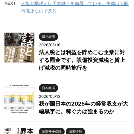
NEXT
大阪都構想とは天皇陛下を侮辱している。実体は大阪
市廃止なので反対
日本経済
2026/05/16
法人税とは利益を貯めこむ企業に対
する罰金です。設備投資減税と賃上
げ減税の同時施行を
日本経済
2026/05/13
我が国日本の2025年の経常収支が大
幅黒字に。稼ぐ力は強まるのか
国家安全保障
国際情勢