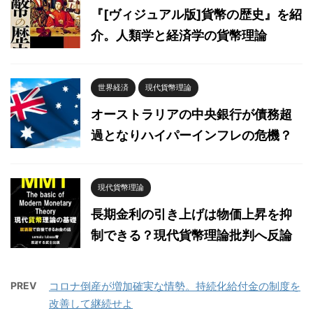
『[ヴィジュアル版]貨幣の歴史』を紹
介。人類学と経済学の貨幣理論
世界経済
現代貨幣理論
オーストラリアの中央銀行が債務超
過となりハイパーインフレの危機？
現代貨幣理論
長期金利の引き上げは物価上昇を抑
制できる？現代貨幣理論批判へ反論
PREV
コロナ倒産が増加確実な情勢。持続化給付金の制度を
改善して継続せよ