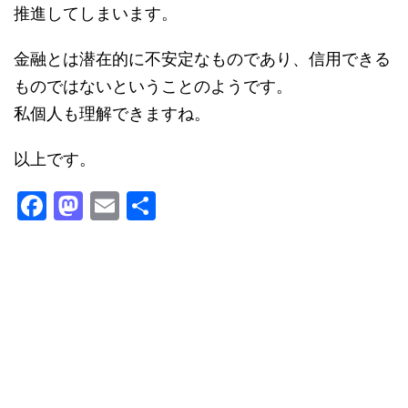
推進してしまいます。
金融とは潜在的に不安定なものであり、信用できる
ものではないということのようです。
私個人も理解できますね。
以上です。
F
M
E
共
a
a
m
有
c
st
ai
e
o
l
b
d
o
o
o
n