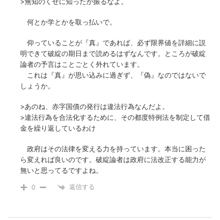
>無知のくせに知ったか振るなよ。
何とか学とかを取っ払いで。
仰っていることが『真』であれば、必ず限界値を詳細に説
明できて破綻の期日まで読めるはずなんです。ところが破綻
論者の予言はことごとく外れています。
これは『真』が思い込みに過ぎず、『偽』なのではないで
しょうか。
>あのね、赤字国債の発行は違法行為なんだよ。
>違法行為を合法化するために、その都度特例法を制定して借
金を繰り返しているわけ
政府はその法律を変える力を持っています。本当に困った
ら変えれば良いのです。破綻論者は政府に法改正する能力が
無いと思ってるですよね。
返信する
0