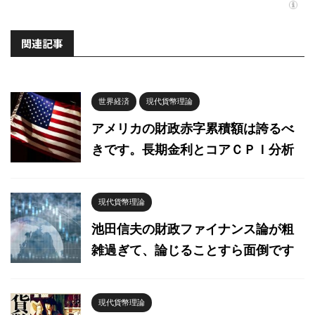
関連記事
世界経済
現代貨幣理論
アメリカの財政赤字累積額は誇るべ
きです。長期金利とコアＣＰＩ分析
現代貨幣理論
池田信夫の財政ファイナンス論が粗
雑過ぎて、論じることすら面倒です
現代貨幣理論