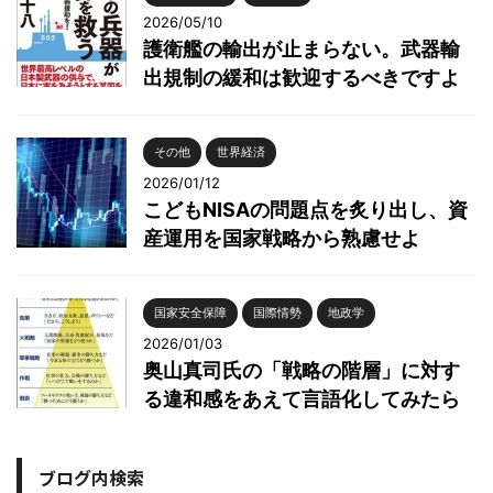
2026/05/10
護衛艦の輸出が止まらない。武器輸
出規制の緩和は歓迎するべきですよ
その他
世界経済
2026/01/12
こどもNISAの問題点を炙り出し、資
産運用を国家戦略から熟慮せよ
国家安全保障
国際情勢
地政学
2026/01/03
奥山真司氏の「戦略の階層」に対す
る違和感をあえて言語化してみたら
ブログ内検索