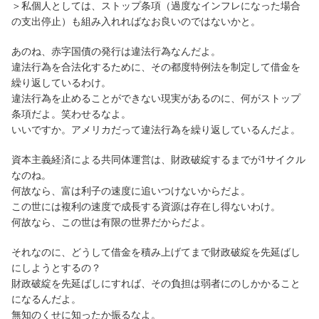
＞私個人としては、ストップ条項（過度なインフレになった場合
の支出停止）も組み入れればなお良いのではないかと。
あのね、赤字国債の発行は違法行為なんだよ。
違法行為を合法化するために、その都度特例法を制定して借金を
繰り返しているわけ。
違法行為を止めることができない現実があるのに、何がストップ
条項だよ。笑わせるなよ。
いいですか。アメリカだって違法行為を繰り返しているんだよ。
資本主義経済による共同体運営は、財政破綻するまでが1サイクル
なのね。
何故なら、富は利子の速度に追いつけないからだよ。
この世には複利の速度で成長する資源は存在し得ないわけ。
何故なら、この世は有限の世界だからだよ。
それなのに、どうして借金を積み上げてまで財政破綻を先延ばし
にしようとするの？
財政破綻を先延ばしにすれば、その負担は弱者にのしかかること
になるんだよ。
無知のくせに知ったか振るなよ。