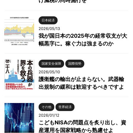
げ減税の同時施行を
日本経済
2026/05/13
我が国日本の2025年の経常収支が大
幅黒字に。稼ぐ力は強まるのか
国家安全保障
国際情勢
2026/05/10
護衛艦の輸出が止まらない。武器輸
出規制の緩和は歓迎するべきですよ
その他
世界経済
2026/01/12
こどもNISAの問題点を炙り出し、資
産運用を国家戦略から熟慮せよ