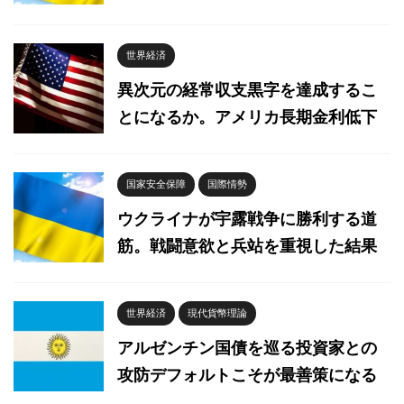
世界経済
異次元の経常収支黒字を達成するこ
とになるか。アメリカ長期金利低下
国家安全保障
国際情勢
ウクライナが宇露戦争に勝利する道
筋。戦闘意欲と兵站を重視した結果
世界経済
現代貨幣理論
アルゼンチン国債を巡る投資家との
攻防デフォルトこそが最善策になる