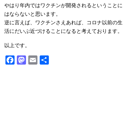
やはり年内ではワクチンが開発されるということに
はならないと思います。
逆に言えば、ワクチンさえあれば、コロナ以前の生
活にだいぶ近づけることになると考えております。
以上です。
F
M
E
共
a
a
m
有
c
st
ai
e
o
l
b
d
o
o
o
n
k