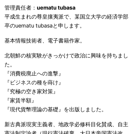
管理責任者：
uematu tubasa
平成生まれの尊皇攘夷派で、某国立大学の経済学部
卒のuematu tubasaと申します。
基本情報技術者、電子書籍作家。
北朝鮮の核実験がきっかけで政治に興味を持ちまし
た。
『消費税廃止への進撃』
『ビジネスの種を蒔け』
『究極の空き家対策』
『家賃半額』
『現代貨幣理論の基礎』を出版しました。
新古典派現実主義者、地政学必修科目化賛成、自主
憲法制定論者（現行憲法破棄、大日本帝国憲法改