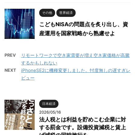
その他
世界経済
こどもNISAの問題点を炙り出し、資
産運用を国家戦略から熟慮せよ
PREV
リモートワークで空き家需要が増え空き家価格が高騰
するかもしれない
NEXT
iPhoneSE2に機種変更しました。忖度無しの遅すぎレ
ビュー
日本経済
2026/05/16
法人税とは利益を貯めこむ企業に対
する罰金です。設備投資減税と賃上