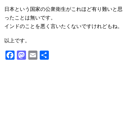
日本という国家の公衆衛生がこれほど有り難いと思
ったことは無いです。
インドのことを悪く言いたくないですけれどもね。
以上です。
F
M
E
共
a
a
m
有
c
st
ai
e
o
l
b
d
o
o
o
n
k