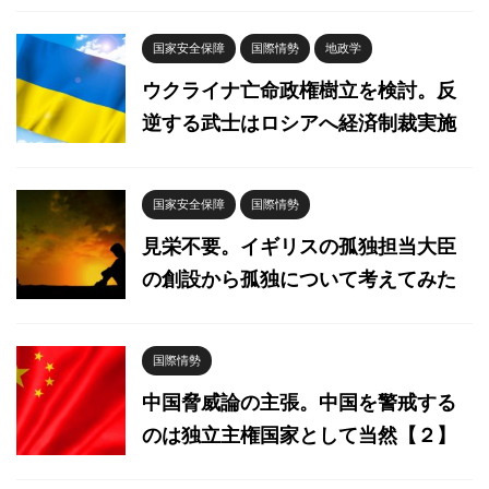
国家安全保障
国際情勢
地政学
ウクライナ亡命政権樹立を検討。反
逆する武士はロシアへ経済制裁実施
国家安全保障
国際情勢
見栄不要。イギリスの孤独担当大臣
の創設から孤独について考えてみた
国際情勢
中国脅威論の主張。中国を警戒する
のは独立主権国家として当然【２】