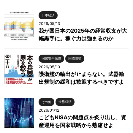
日本経済
2026/05/13
我が国日本の2025年の経常収支が大
幅黒字に。稼ぐ力は強まるのか
国家安全保障
国際情勢
2026/05/10
護衛艦の輸出が止まらない。武器輸
出規制の緩和は歓迎するべきですよ
その他
世界経済
2026/01/12
こどもNISAの問題点を炙り出し、資
産運用を国家戦略から熟慮せよ