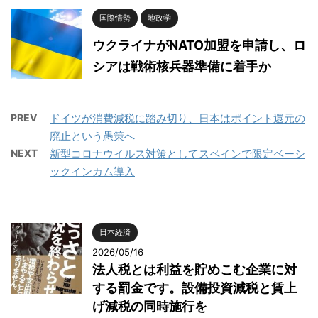
国際情勢
地政学
ウクライナがNATO加盟を申請し、ロ
シアは戦術核兵器準備に着手か
PREV
ドイツが消費減税に踏み切り、日本はポイント還元の
廃止という愚策へ
NEXT
新型コロナウイルス対策としてスペインで限定ベーシ
ックインカム導入
日本経済
2026/05/16
法人税とは利益を貯めこむ企業に対
する罰金です。設備投資減税と賃上
げ減税の同時施行を