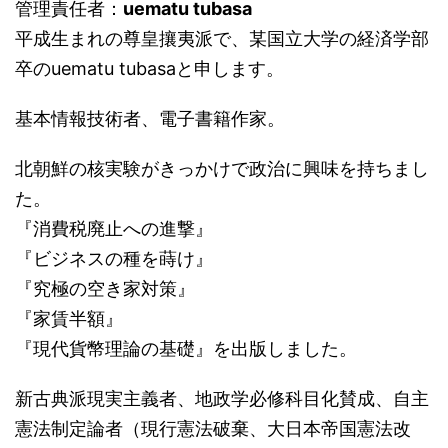
管理責任者：
uematu tubasa
平成生まれの尊皇攘夷派で、某国立大学の経済学部
卒のuematu tubasaと申します。
基本情報技術者、電子書籍作家。
北朝鮮の核実験がきっかけで政治に興味を持ちまし
た。
『消費税廃止への進撃』
『ビジネスの種を蒔け』
『究極の空き家対策』
『家賃半額』
『現代貨幣理論の基礎』を出版しました。
新古典派現実主義者、地政学必修科目化賛成、自主
憲法制定論者（現行憲法破棄、大日本帝国憲法改