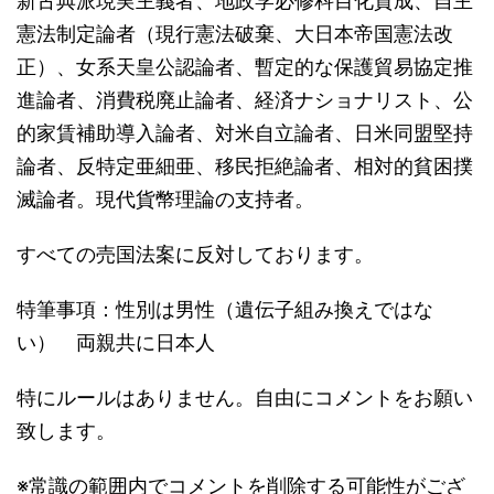
新古典派現実主義者、地政学必修科目化賛成、自主
憲法制定論者（現行憲法破棄、大日本帝国憲法改
正）、女系天皇公認論者、暫定的な保護貿易協定推
進論者、消費税廃止論者、経済ナショナリスト、公
的家賃補助導入論者、対米自立論者、日米同盟堅持
論者、反特定亜細亜、移民拒絶論者、相対的貧困撲
滅論者。現代貨幣理論の支持者。
すべての売国法案に反対しております。
特筆事項：性別は男性（遺伝子組み換えではな
い） 両親共に日本人
特にルールはありません。自由にコメントをお願い
致します。
※常識の範囲内でコメントを削除する可能性がござ