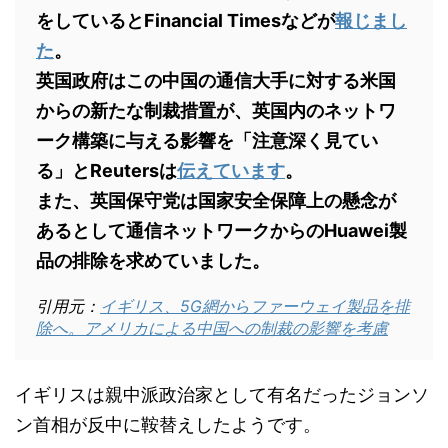
をしているとFinancial Timesなどが
報じまし
た
。
英国政府はこの中国の通信大手に対する米国
からの新たな制裁措置が、英国内のネットワ
ーク構築に与える影響を「注意深く見てい
る」とReutersは
伝えています
。
また、英国保守党は国家安全保障上の懸念が
あるとして通信ネットワークからのHuawei製
品の排除を求めていました。
引用元：
イギリス、5G網からファーウェイ製品を排
除へ。アメリカによる中国への制裁の影響を考慮
イギリスは親中派政治家として有名だったジョンソ
ン首相が反中に鞍替えしたようです。