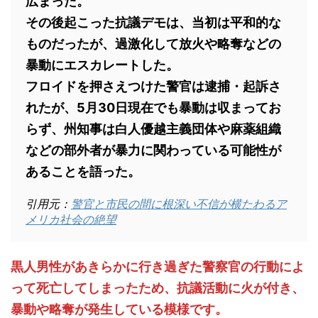
広まった。
その後起こった抗議デモは、当初は平和的な
ものだったが、過激化して放火や略奪などの
暴動にエスカレートした。
フロイドを押さえつけた警官は逮捕・起訴さ
れたが、5月30日現在でも暴動は収まってお
らず、州知事は白人優越主義団体や麻薬組織
などの部外者が暴力に関わっている可能性が
あることを語った。
引用元：
警官と市民の間に根深い不信が横たわるア
メリカ社会の絶望
黒人男性があきらかに行き過ぎた警察官の行動によ
って死亡してしまったため、抗議活動に火が付き、
暴動や略奪が発生している模様です。