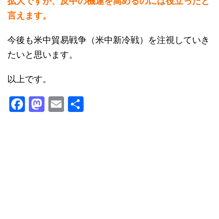
拡大ですが、反中の機運を高めるのには役立ったと
言えます。
今後も米中貿易戦争（米中新冷戦）を注視していき
たいと思います。
以上です。
F
M
E
共
a
a
m
有
c
st
ai
e
o
l
b
d
o
o
o
n
k