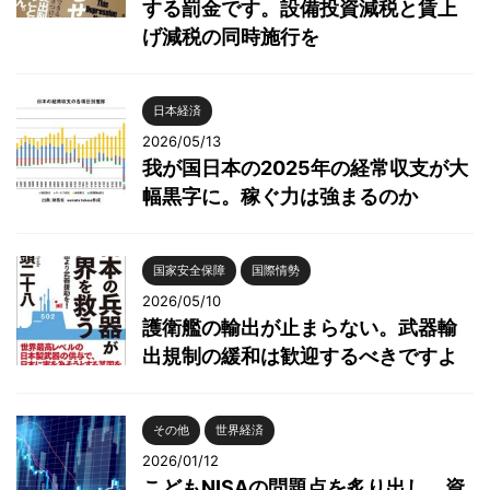
する罰金です。設備投資減税と賃上
げ減税の同時施行を
日本経済
2026/05/13
我が国日本の2025年の経常収支が大
幅黒字に。稼ぐ力は強まるのか
国家安全保障
国際情勢
2026/05/10
護衛艦の輸出が止まらない。武器輸
出規制の緩和は歓迎するべきですよ
その他
世界経済
2026/01/12
こどもNISAの問題点を炙り出し、資