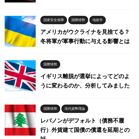
国家安全保障
国際情勢
地政学
アメリカがウクライナを見捨てる？
冬将軍が軍事行動に与える影響とは
国際情勢
イギリス離脱が選挙によってどのよ
うに変わるのか、分析してみました
国際情勢
現代貨幣理論
レバノンがデフォルト（債務不履
行）外貨建て国債の償還を延期との