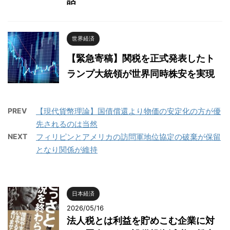
話
世界経済
【緊急寄稿】関税を正式発表したト
ランプ大統領が世界同時株安を実現
PREV
【現代貨幣理論】国債償還より物価の安定化の方が優
先されるのは当然
NEXT
フィリピンとアメリカの訪問軍地位協定の破棄が保留
となり関係が維持
日本経済
2026/05/16
法人税とは利益を貯めこむ企業に対