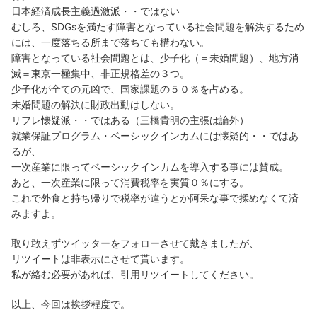
日本経済成長主義過激派・・ではない
むしろ、SDGsを満たす障害となっている社会問題を解決するため
には、一度落ちる所まで落ちても構わない。
障害となっている社会問題とは、少子化（＝未婚問題）、地方消
滅＝東京一極集中、非正規格差の３つ。
少子化が全ての元凶で、国家課題の５０％を占める。
未婚問題の解決に財政出動はしない。
リフレ懐疑派・・ではある（三橋貴明の主張は論外）
就業保証プログラム・ベーシックインカムには懐疑的・・ではあ
るが、
一次産業に限ってベーシックインカムを導入する事には賛成。
あと、一次産業に限って消費税率を実質０％にする。
これで外食と持ち帰りで税率が違うとか阿呆な事で揉めなくて済
みますよ。
取り敢えずツイッターをフォローさせて戴きましたが、
リツイートは非表示にさせて貰います。
私が絡む必要があれば、引用リツイートしてください。
以上、今回は挨拶程度で。