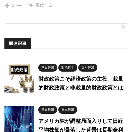
返信する
0
関連記事
世界経済
政治哲学
日本経済
財政政策こそ経済政策の主役。裁量
的財政政策と非裁量的財政政策とは
世界経済
日本経済
アメリカ株が調整局面入りして日経
平均株価が暴落した背景は長期金利