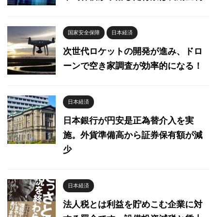
国家安全保障
日本経済
次世代ロケットの開発が進み、ドロ
ーンで空き家調査が効率的になる！
日本経済
日本銀行が円安是正為替介入を実
施。外貨準備高から証券保有額が減
少
日本経済
法人税とは利益を貯めこむ企業に対