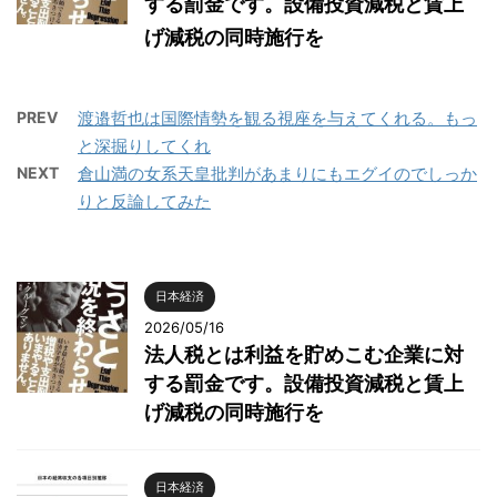
する罰金です。設備投資減税と賃上
げ減税の同時施行を
PREV
渡邉哲也は国際情勢を観る視座を与えてくれる。もっ
と深掘りしてくれ
NEXT
倉山満の女系天皇批判があまりにもエグイのでしっか
りと反論してみた
日本経済
2026/05/16
法人税とは利益を貯めこむ企業に対
する罰金です。設備投資減税と賃上
げ減税の同時施行を
日本経済