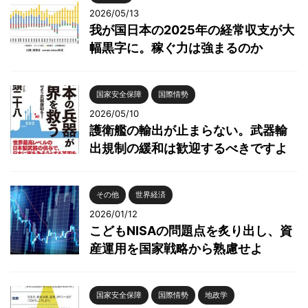
2026/05/13
我が国日本の2025年の経常収支が大
幅黒字に。稼ぐ力は強まるのか
国家安全保障
国際情勢
2026/05/10
護衛艦の輸出が止まらない。武器輸
出規制の緩和は歓迎するべきですよ
その他
世界経済
2026/01/12
こどもNISAの問題点を炙り出し、資
産運用を国家戦略から熟慮せよ
国家安全保障
国際情勢
地政学