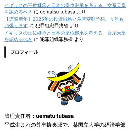
イギリスの王位継承と日本の皇位継承を考える。女系天皇
を認めるべき
に
uematsu tubasa
より
【謹賀新年】2025年の投資戦略と為替変動予想。今年も
頑張ります
に
犯罪組織罪務省
より
イギリスの王位継承と日本の皇位継承を考える。女系天皇
を認めるべき
に
犯罪組織罪務省
より
プロフィール
管理責任者：
uematu tubasa
平成生まれの尊皇攘夷派で、某国立大学の経済学部