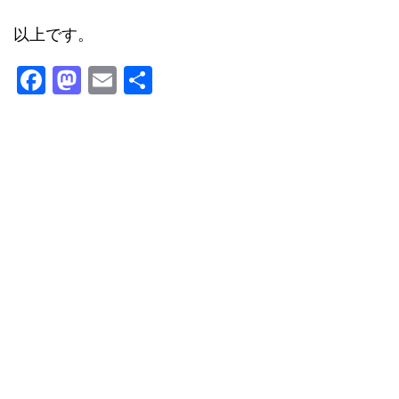
以上です。
F
M
E
共
a
a
m
有
c
st
ai
e
o
l
b
d
o
o
o
n
k