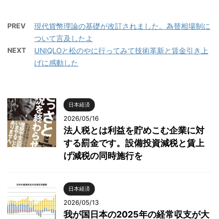
PREV
現代貨幣理論の基礎が改訂されました。為替相場制に
ついて言及したよ
NEXT
UNIQLOと松のやに行ってみて技術革新と賃金引き上
げに感動した
日本経済
2026/05/16
法人税とは利益を貯めこむ企業に対
する罰金です。設備投資減税と賃上
げ減税の同時施行を
日本経済
2026/05/13
我が国日本の2025年の経常収支が大