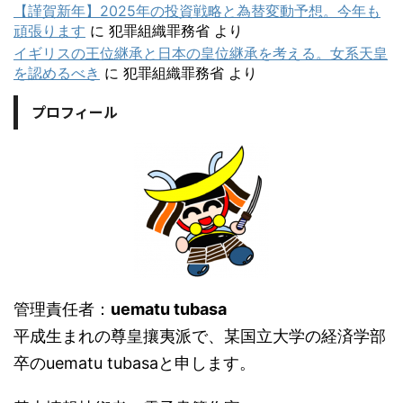
【謹賀新年】2025年の投資戦略と為替変動予想。今年も
頑張ります
に
犯罪組織罪務省
より
イギリスの王位継承と日本の皇位継承を考える。女系天皇
を認めるべき
に
犯罪組織罪務省
より
プロフィール
管理責任者：
uematu tubasa
平成生まれの尊皇攘夷派で、某国立大学の経済学部
卒のuematu tubasaと申します。