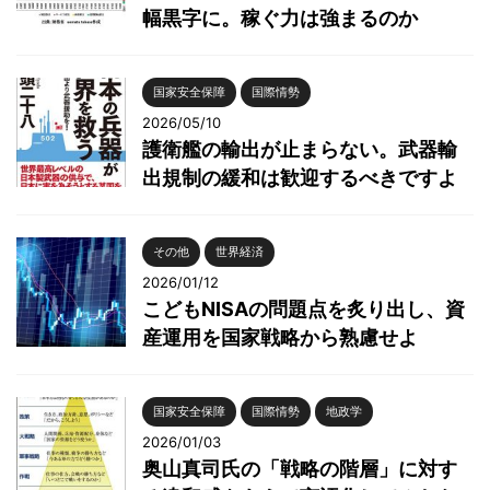
幅黒字に。稼ぐ力は強まるのか
国家安全保障
国際情勢
2026/05/10
護衛艦の輸出が止まらない。武器輸
出規制の緩和は歓迎するべきですよ
その他
世界経済
2026/01/12
こどもNISAの問題点を炙り出し、資
産運用を国家戦略から熟慮せよ
国家安全保障
国際情勢
地政学
2026/01/03
奥山真司氏の「戦略の階層」に対す