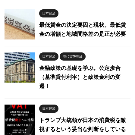
日本経済
最低賃金の決定要因と現状。最低賃
金の増額と地域間格差の是正が必要
日本経済
現代貨幣理論
金融政策の基礎を学ぶ。公定歩合
（基準貸付利率）と政策金利の変
遷！
日本経済
トランプ大統領が日本の消費税を敵
視するという妥当な判断をしている