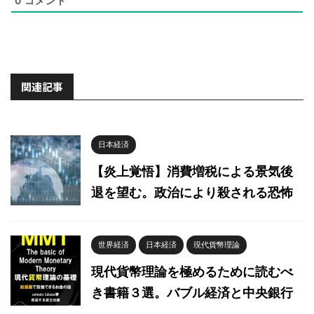
0
コメント
関連記事
日本経済
【炎上覚悟】消費増税による景気後
退を望む。政治により殺される恐怖
世界経済
日本経済
現代貨幣理論
現代貨幣理論を極めるために読むべ
き書籍３選。バブル経済と中央銀行