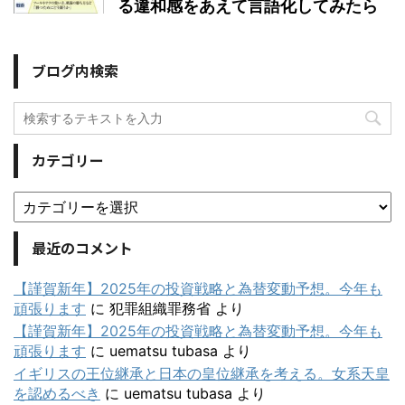
る違和感をあえて言語化してみたら
ブログ内検索
カテゴリー
最近のコメント
【謹賀新年】2025年の投資戦略と為替変動予想。今年も
頑張ります
に
犯罪組織罪務省
より
【謹賀新年】2025年の投資戦略と為替変動予想。今年も
頑張ります
に
uematsu tubasa
より
イギリスの王位継承と日本の皇位継承を考える。女系天皇
を認めるべき
に
uematsu tubasa
より