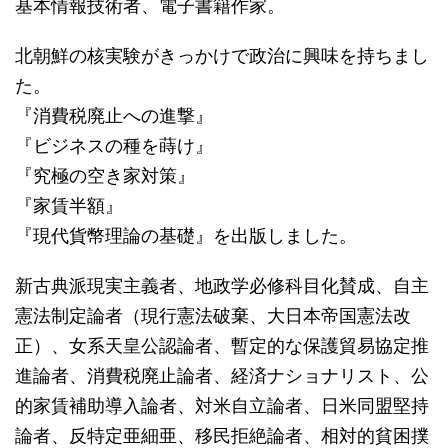
基本情報技術者、電子書籍作家。
北朝鮮の核実験がきっかけで政治に興味を持ちまし
た。
『消費税廃止への進撃』
『ビジネスの種を蒔け』
『究極の空き家対策』
『家賃半額』
『現代貨幣理論の基礎』を出版しました。
新古典派現実主義者、地政学必修科目化賛成、自主
憲法制定論者（現行憲法破棄、大日本帝国憲法改
正）、女系天皇公認論者、暫定的な保護貿易協定推
進論者、消費税廃止論者、経済ナショナリスト、公
的家賃補助導入論者、対米自立論者、日米同盟堅持
論者、反特定亜細亜、移民拒絶論者、相対的貧困撲