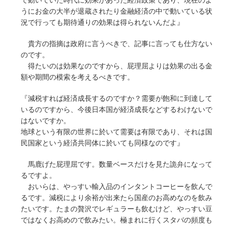
うにお金の大半が退蔵されたり金融経済の中で動いている状
況で行っても期待通りの効果は得られないんだよ』
貴方の指摘は政府に言うべきで、記事に言っても仕方ない
のです。
得たいのは効果なのですから、屁理屈よりは効果の出る金
額や期間の模索を考えるべきです。
『減税すれば経済成長するのですか？需要が飽和に到達して
いるのですから、今後日本国が経済成長などするわけないで
はないですか。
地球という有限の世界に於いて需要は有限であり、それは国
民国家という経済共同体に於いても同様なのです』
馬鹿げた屁理屈です。数量ベースだけを見た詭弁になって
るですよ。
おいらは、やっすい輸入品のインタントコーヒーを飲んで
るです。減税により余裕が出来たら国産のお高めなのを飲み
たいです。たまの贅沢でレギュラーも飲むけど、やっすい豆
ではなくお高めので飲みたい。極まれに行くスタバの頻度も