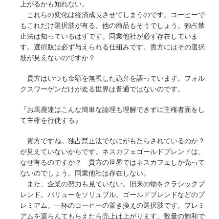
上がるかも知れない。
これらの変化は経済成長させてしまうのです。コーヒーで
もこれだけ選択肢が有る。他の商品もそうでしょう。独占禁
止法は知っているはずです。同業他社が必ず存在していま
す。選択肢は必ず与えられる仕組みです。貴方にはその選択
肢が見えないのですか？
貴方はいつも金額を無視した詭弁を語っています。フォル
クスワーゲンだけが走る世界は普通ではないのです。
『お馬鹿達はこんな簡単な論理も理解できずに主権者面をし
て主権を行使する』
貴方ですね。独占禁止法でなにがもたらされているのか？
が見えていないからです。ネスカフェゴールドブレンドは、
なぜ有るのですか？ 貴方の世界ではネスカフェしか売って
ないのでしょう。同業他社は存在しない。
また、企業の努力も見ていない。旧来の物をクラシックブ
レンド。バリューをソリュブル。ゴールドブレンドなどのプ
レミアム。一杯のコーヒーの置き換えの選択肢です。プレミ
アムを選らんてもらえたら売上は上がります。数量の飽和で