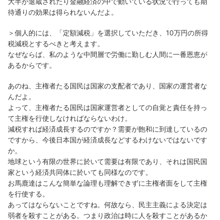
大半が退蔵されたり金融経済の中で動いている状況で行っても期
待通りの効果は得られないんだよ。
＞個人的には、「定額減税」を選択していただき、10万円の所得
税減税とするべきと考えます。
なぜならば、私のような中間層で労働に勤しむ人間に一番恩恵が
あるからです。
あのね、主権者たる国民は国家の支配者であり、国家の運営者な
んだよ。
よって、主権者たる国民は国家運営者としての自覚と責任を持っ
て主権を行使しなければならないわけ。
減税すれば経済成長するのですか？需要が飽和に到達しているの
ですから、今後日本国が経済成長などするわけないではないです
か。
地球という有限の世界に於いて需要は有限であり、それは国民国
家という経済共同体に於いても同様なのです。
お馬鹿達はこんな簡単な論理も理解できずに主権者面をして主権
を行使する。
あってはならないことですね。何故なら、民主主義による決定は
弱者を殺すことがある。つまり政治は時に人を殺すことがあるか