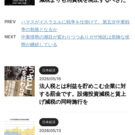
PREV
ハマスがイスラエルに戦争を仕掛けて、第五次中東戦
争の勃発となるか
NEXT
中東情勢の潮目が変わりつつありガザ地区は危険な状
態が継続している
日本経済
2026/05/16
法人税とは利益を貯めこむ企業に対
する罰金です。設備投資減税と賃上
げ減税の同時施行を
日本経済
2026/05/13