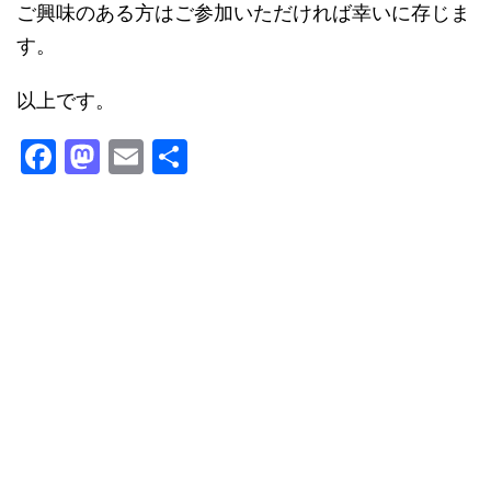
ご興味のある方はご参加いただければ幸いに存じま
す。
以上です。
F
M
E
共
a
a
m
有
c
st
ai
e
o
l
b
d
o
o
o
n
k