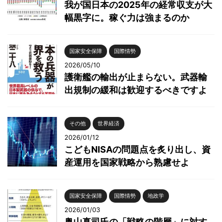
我が国日本の2025年の経常収支が大
幅黒字に。稼ぐ力は強まるのか
国家安全保障
国際情勢
2026/05/10
護衛艦の輸出が止まらない。武器輸
出規制の緩和は歓迎するべきですよ
その他
世界経済
2026/01/12
こどもNISAの問題点を炙り出し、資
産運用を国家戦略から熟慮せよ
国家安全保障
国際情勢
地政学
2026/01/03
奥山真司氏の「戦略の階層」に対す