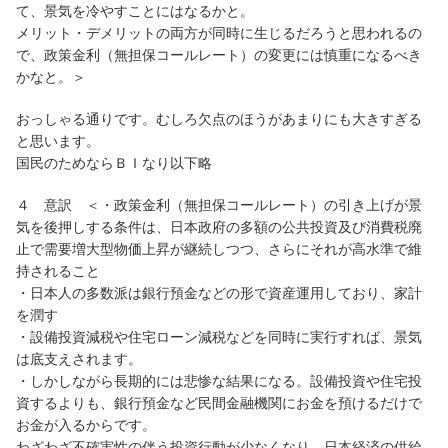
て、景気を冷やすことにはなるかと。
メリット・デメリットの両方が同時に生じるだろうと思われるの
で、政策金利（無担保コールレート）の変更には慎重になるべき
かなと。＞
おっしゃる通りです。むしろ欠点のほうがあまりにも大きすぎる
と思います。
国民のためならＢＩなり以下略
４ 意訳 ＜・政策金利（無担保コールレート）の引き上げが景
気を後押しする条件は、日本政府の多額の公共投資及び消費税廃
止で需要増大型物価上昇が継続しつつ、さらにそれが高水準で維
持されること
・日本人の多数派は銀行預金などの形で資産運用しており、家計
を潤す
・設備投資減税や住宅ローン減税などを同時に実行すれば、景気
は底支えされます。
・しかしながら長期的には悲惨な結果になる。設備投資や住宅投
資するよりも、銀行預金など民間金融機関にお金を預けるだけで
お金が入るからです。
わざわざ不確実性の伴う投資行動が少なくなり、日本経済の供給