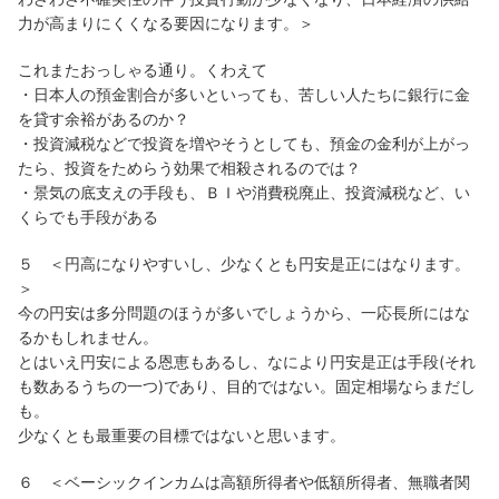
力が高まりにくくなる要因になります。＞
これまたおっしゃる通り。くわえて
・日本人の預金割合が多いといっても、苦しい人たちに銀行に金
を貸す余裕があるのか？
・投資減税などで投資を増やそうとしても、預金の金利が上がっ
たら、投資をためらう効果で相殺されるのでは？
・景気の底支えの手段も、ＢＩや消費税廃止、投資減税など、い
くらでも手段がある
５ ＜円高になりやすいし、少なくとも円安是正にはなります。
＞
今の円安は多分問題のほうが多いでしょうから、一応長所にはな
るかもしれません。
とはいえ円安による恩恵もあるし、なにより円安是正は手段(それ
も数あるうちの一つ)であり、目的ではない。固定相場ならまだし
も。
少なくとも最重要の目標ではないと思います。
６ ＜ベーシックインカムは高額所得者や低額所得者、無職者関