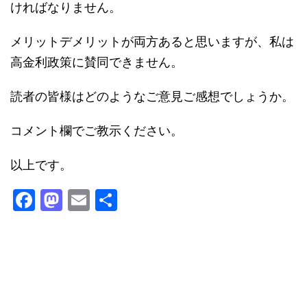
ければなりません。
メリットデメリットが両方あると思いますが、私は
高金利政策に賛同できません。
読者の皆様はどのようなご意見ご感想でしょうか。
コメント欄でご教示ください。
以上です。
F
M
E
共
a
a
m
有
c
st
ai
e
o
l
b
d