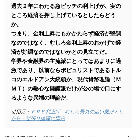
過去２年にわたる急ピッチの利上げが、実の
ところ経済を押し上げているとしたらどう
か。
つまり、金利上昇にもかかわらず経済が堅調
なのではなく、むしろ金利上昇のおかげで経
済が好調なのではないかとの見立てだ。
学界や金融界の主流派にとってはあまりに過
激であり、以前ならポピュリストであるトル
コのエルドアン大統領か、現代貨幣理論（Ｍ
ＭＴ）の熱心な擁護派だけが公の場で口にす
るような異端の理論だ。
引用元：
ＦＲＢ利上げ、むしろ景気の追い風だとし
たら－逆張り論理に脚光