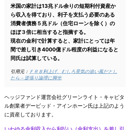
米国の家計は13兆ドル余りの短期利付資産か
ら収入を得ており、利子を支払う必要のある
消費者債務５兆ドル（住宅ローンを除く）の
ほぼ３倍に相当すると指摘する。
現在の金利で計算すると、家計にとっては年
間で差し引き4000億ドル程度の利益になると
同氏は試算している。
引用元：
ＦＲＢ利上げ、むしろ景気の追い風だとし
たら－逆張り論理に脚光
ヘッジファンド運営会社グリーンライト・キャピタ
ル創業者デービッド・アインホーン氏は上記のよう
に資産しております。
いわゆる金利収入から利払い（金利支出）を差し引