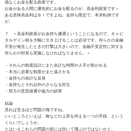
係なくお金を配る政策です。
お金がある人間に優先的にお金を配るのが、高金利政策です＞
ある意味高金利はＢＩですよね。金持ち限定で、本末転倒です
が。
７ ＜高金利政策がお金持ち優遇ということになるので、キャピ
タルゲイン税を大幅に引き上げることは必須です。何らかの金融
不安が発生したときの打撃は大きいので、金融不安定性に対する
何らかの対策も実施しなければなりません。＞
・それらの制度設計にまた余計な時間や人手が割かれる
・本当に必要な制度がまた遠ざかる
・金持ちの余計な反発
・金持ちとそれ以外のさらなる対立
・双方の意思疎通や協力の妨害
結論
見れば見るほど問題の塊ですね。
いいところといえば、株などの上昇を抑える一つの手段、という
くらいでしょうか。
とはいえこれらの問題の前には吹いて飛ぶのではないかと。