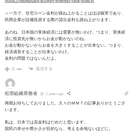
https://rebelbushi.jp/high-interest-rate-policy/
＞一方で、住宅ローン金利が跳ね上がることはほぼ確実であり、
民間企業が設備投資する際の貸出金利も跳ね上がります。
あのね、日本国の実体経済には需要が無いわけ。つまり、実体経
済に投資先が無いからお金が動かないのね。
お金が動かないからお金を大きくすることが出来ない。つまり、
経済成長することが出来ないわけ。
金利の問題ではないんだよ。
返信する
0
犯罪組織罪務省
2 years ago
再開お待ちしておりました。久々のＭＭＴの記事ありがとうござ
います。
私は、日本では高金利はだめだと思います。
国民の幸せや豊かさが目的なら、考える余地ないほどに。