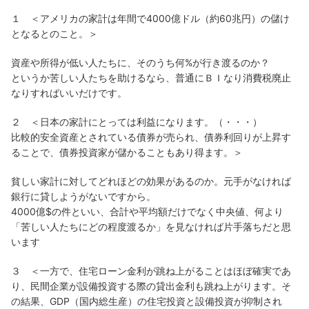
１ ＜アメリカの家計は年間で4000億ドル（約60兆円）の儲け
となるとのこと。＞
資産や所得が低い人たちに、そのうち何%が行き渡るのか？
というか苦しい人たちを助けるなら、普通にＢＩなり消費税廃止
なりすればいいだけです。
２ ＜日本の家計にとっては利益になります。（・・・）
比較的安全資産とされている債券が売られ、債券利回りが上昇す
ることで、債券投資家が儲かることもあり得ます。＞
貧しい家計に対してどれほどの効果があるのか。元手がなければ
銀行に貸しようがないですから。
4000億$の件といい、合計や平均額だけでなく中央値、何より
「苦しい人たちにどの程度渡るか」を見なければ片手落ちだと思
います
３ ＜一方で、住宅ローン金利が跳ね上がることはほぼ確実であ
り、民間企業が設備投資する際の貸出金利も跳ね上がります。そ
の結果、GDP（国内総生産）の住宅投資と設備投資が抑制され