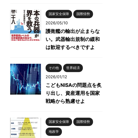
国家安全保障
国際情勢
2026/05/10
護衛艦の輸出が止まらな
い。武器輸出規制の緩和
は歓迎するべきですよ
その他
世界経済
2026/01/12
こどもNISAの問題点を炙
り出し、資産運用を国家
戦略から熟慮せよ
国家安全保障
国際情勢
地政学