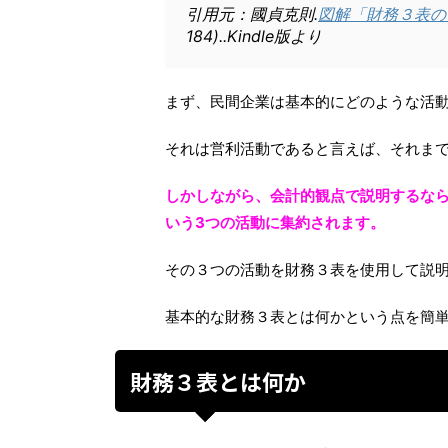
引用元：國貞克則.
図解「財務３表の
184)..Kindle版より
まず、民間企業は基本的にどのような活
それは営利活動であると言えば、それま
しかしながら、会計的観点で説明するな
いう3つの活動に集約されます。
その３つの活動を財務３表を使用して説
基本的な財務３表とは何かという点を簡
財務３表とは何か