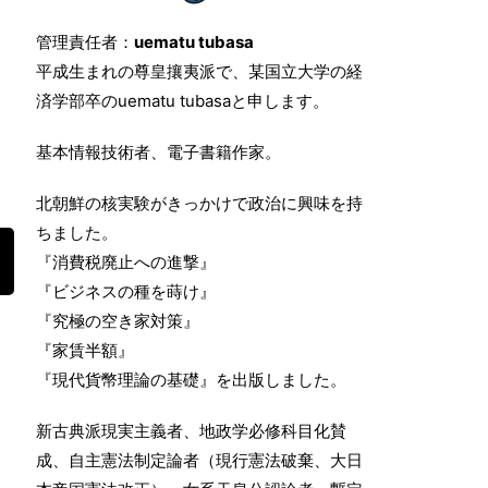
管理責任者：
uematu tubasa
平成生まれの尊皇攘夷派で、某国立大学の経
済学部卒のuematu tubasaと申します。
基本情報技術者、電子書籍作家。
北朝鮮の核実験がきっかけで政治に興味を持
ちました。
『消費税廃止への進撃』
『ビジネスの種を蒔け』
『究極の空き家対策』
『家賃半額』
『現代貨幣理論の基礎』を出版しました。
新古典派現実主義者、地政学必修科目化賛
成、自主憲法制定論者（現行憲法破棄、大日