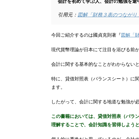
会計を初めて学ぶ人、会計の勉強を途
引用元：
図解「財務３表のつながり
今回ご紹介するのは國貞克則著『
図解「
現代貨幣理論が日本にて注目を浴びる前
会計に関する基本的なことがわからない
特に、貸借対照表（バランスシート）に
ます。
したがって、会計に関する地道な勉強が
この書籍においては、貸借対照表（バラ
理解することで、会計知識を習得しよう