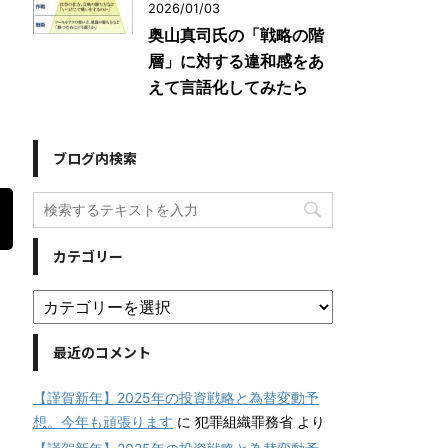
2026/01/03
奥山真司氏の「戦略の階
層」に対する違和感をあ
えて言語化してみたら
ブログ内検索
カテゴリー
最近のコメント
【謹賀新年】2025年の投資戦略と為替変動予
想。今年も頑張ります
に
犯罪組織罪務省
より