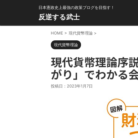
日本憲政史上最強の政策ブログを目指す！
反逆する武士
HOME
>
現代貨幣理論
>
現代貨幣理論
現代貨幣理論序
がり」でわかる
投稿日：
2023年1月7日