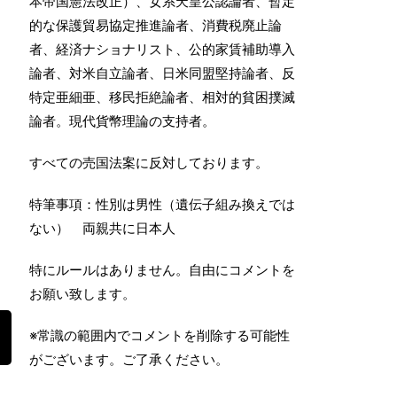
本帝国憲法改正）、女系天皇公認論者、暫定
的な保護貿易協定推進論者、消費税廃止論
者、経済ナショナリスト、公的家賃補助導入
論者、対米自立論者、日米同盟堅持論者、反
特定亜細亜、移民拒絶論者、相対的貧困撲滅
論者。現代貨幣理論の支持者。
すべての売国法案に反対しております。
特筆事項：性別は男性（遺伝子組み換えでは
ない） 両親共に日本人
特にルールはありません。自由にコメントを
お願い致します。
※常識の範囲内でコメントを削除する可能性
がございます。ご了承ください。