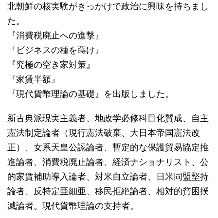
北朝鮮の核実験がきっかけで政治に興味を持ちまし
た。
『消費税廃止への進撃』
『ビジネスの種を蒔け』
『究極の空き家対策』
『家賃半額』
『現代貨幣理論の基礎』を出版しました。
新古典派現実主義者、地政学必修科目化賛成、自主
憲法制定論者（現行憲法破棄、大日本帝国憲法改
正）、女系天皇公認論者、暫定的な保護貿易協定推
進論者、消費税廃止論者、経済ナショナリスト、公
的家賃補助導入論者、対米自立論者、日米同盟堅持
論者、反特定亜細亜、移民拒絶論者、相対的貧困撲
滅論者。現代貨幣理論の支持者。