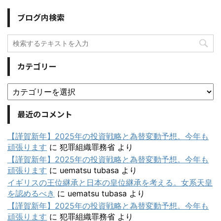
ブログ内検索
カテゴリー
最近のコメント
【謹賀新年】2025年の投資戦略と為替変動予想。今年も
頑張ります
に
犯罪組織罪務省
より
【謹賀新年】2025年の投資戦略と為替変動予想。今年も
頑張ります
に
uematsu tubasa
より
イギリスの王位継承と日本の皇位継承を考える。女系天皇
を認めるべき
に
uematsu tubasa
より
【謹賀新年】2025年の投資戦略と為替変動予想。今年も
頑張ります
に
犯罪組織罪務省
より