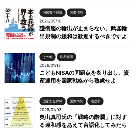
国家安全保障
国際情勢
2026/05/10
護衛艦の輸出が止まらない。武器輸
出規制の緩和は歓迎するべきですよ
その他
世界経済
2026/01/12
こどもNISAの問題点を炙り出し、資
産運用を国家戦略から熟慮せよ
国家安全保障
国際情勢
地政学
2026/01/03
奥山真司氏の「戦略の階層」に対す
る違和感をあえて言語化してみたら