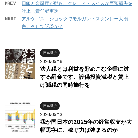
PREV
日銀と金融庁が動き、クレディ・スイスが巨額損失を
計上し責任者更迭
NEXT
アルケゴス・ショックでモルガン・スタンレー大損
害。そして訴訟か？
日本経済
2026/05/16
法人税とは利益を貯めこむ企業に対
する罰金です。設備投資減税と賃上
げ減税の同時施行を
日本経済
2026/05/13
我が国日本の2025年の経常収支が大
幅黒字に。稼ぐ力は強まるのか