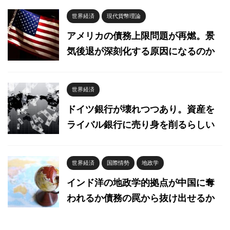
世界経済
現代貨幣理論
アメリカの債務上限問題が再燃。景
気後退が深刻化する原因になるのか
世界経済
ドイツ銀行が壊れつつあり。資産を
ライバル銀行に売り身を削るらしい
世界経済
国際情勢
地政学
インド洋の地政学的拠点が中国に奪
われるか債務の罠から抜け出せるか