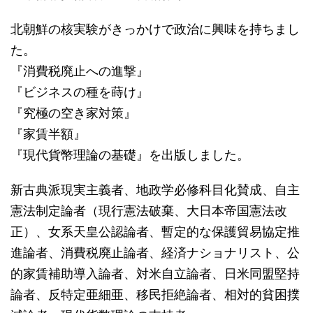
北朝鮮の核実験がきっかけで政治に興味を持ちまし
た。
『消費税廃止への進撃』
『ビジネスの種を蒔け』
『究極の空き家対策』
『家賃半額』
『現代貨幣理論の基礎』を出版しました。
新古典派現実主義者、地政学必修科目化賛成、自主
憲法制定論者（現行憲法破棄、大日本帝国憲法改
正）、女系天皇公認論者、暫定的な保護貿易協定推
進論者、消費税廃止論者、経済ナショナリスト、公
的家賃補助導入論者、対米自立論者、日米同盟堅持
論者、反特定亜細亜、移民拒絶論者、相対的貧困撲