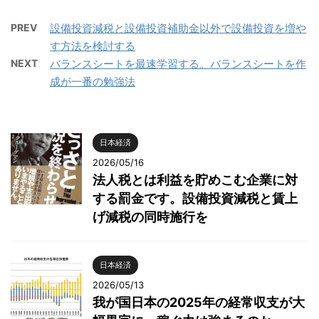
PREV
設備投資減税と設備投資補助金以外で設備投資を増や
す方法を検討する
NEXT
バランスシートを最速学習する。バランスシートを作
成が一番の勉強法
日本経済
2026/05/16
法人税とは利益を貯めこむ企業に対
する罰金です。設備投資減税と賃上
げ減税の同時施行を
日本経済
2026/05/13
我が国日本の2025年の経常収支が大