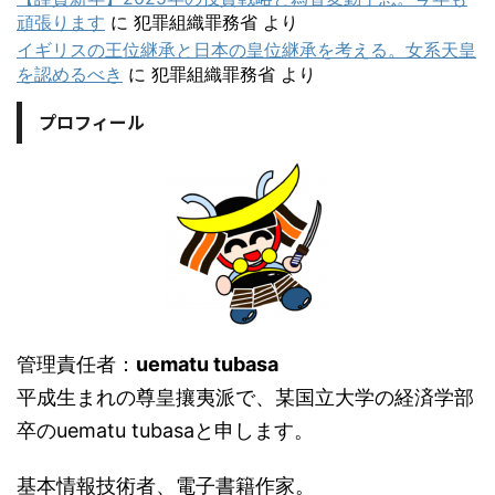
頑張ります
に
犯罪組織罪務省
より
イギリスの王位継承と日本の皇位継承を考える。女系天皇
を認めるべき
に
犯罪組織罪務省
より
プロフィール
管理責任者：
uematu tubasa
平成生まれの尊皇攘夷派で、某国立大学の経済学部
卒のuematu tubasaと申します。
基本情報技術者、電子書籍作家。