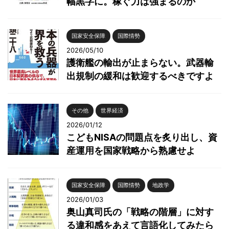
幅黒字に。稼ぐ力は強まるのか
国家安全保障
国際情勢
2026/05/10
護衛艦の輸出が止まらない。武器輸
出規制の緩和は歓迎するべきですよ
その他
世界経済
2026/01/12
こどもNISAの問題点を炙り出し、資
産運用を国家戦略から熟慮せよ
国家安全保障
国際情勢
地政学
2026/01/03
奥山真司氏の「戦略の階層」に対す
る違和感をあえて言語化してみたら