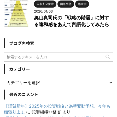
国家安全保障
国際情勢
地政学
2026/01/03
奥山真司氏の「戦略の階層」に対す
る違和感をあえて言語化してみたら
ブログ内検索
カテゴリー
最近のコメント
【謹賀新年】2025年の投資戦略と為替変動予想。今年も
頑張ります
に
犯罪組織罪務省
より