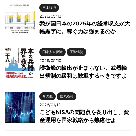
日本経済
2026/05/13
我が国日本の2025年の経常収支が大
幅黒字に。稼ぐ力は強まるのか
国家安全保障
国際情勢
2026/05/10
護衛艦の輸出が止まらない。武器輸
出規制の緩和は歓迎するべきですよ
その他
世界経済
2026/01/12
こどもNISAの問題点を炙り出し、資
産運用を国家戦略から熟慮せよ