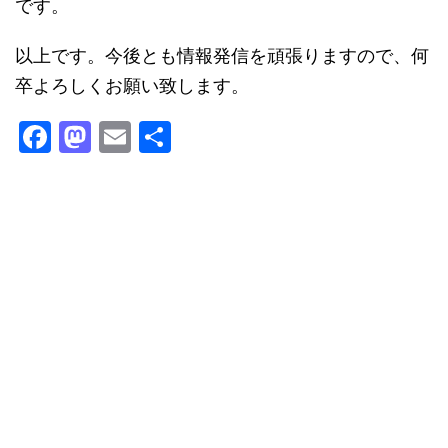
です。
以上です。今後とも情報発信を頑張りますので、何
卒よろしくお願い致します。
F
M
E
共
a
a
m
有
c
st
ai
e
o
l
b
d
o
o
o
n
k