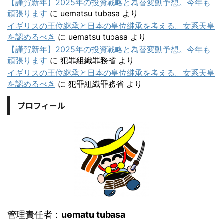
【謹賀新年】2025年の投資戦略と為替変動予想。今年も
頑張ります
に
uematsu tubasa
より
イギリスの王位継承と日本の皇位継承を考える。女系天皇
を認めるべき
に
uematsu tubasa
より
【謹賀新年】2025年の投資戦略と為替変動予想。今年も
頑張ります
に
犯罪組織罪務省
より
イギリスの王位継承と日本の皇位継承を考える。女系天皇
を認めるべき
に
犯罪組織罪務省
より
プロフィール
管理責任者：
uematu tubasa