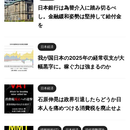
日本銀行は為替介入に踏み切るべ
し。金融緩和姿勢は堅持して給付金
を
日本経済
我が国日本の2025年の経常収支が大
幅黒字に。稼ぐ力は強まるのか
日本経済
石原伸晃は政界引退したらどうか日
本人を痛めつける消費税を廃止せよ
情報技術(IT)
日本経済
現代貨幣理論