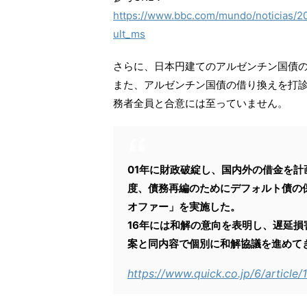
https://www.bbc.com/mundo/noticias/
ult_ms
さらに、日本円建てのアルゼンチン国債
また、アルゼンチン国債の借り換えを打
務者全員と合意には至っていません。
01年に財政破綻し、国内外の借金を計
度、債務再編のためにデフォルト債の
オファー」を実施した。
16年には和解の意向を表明し、遅延損
案と同内容で個別に和解協議を進めて
https://www.quick.co.jp/6/article/