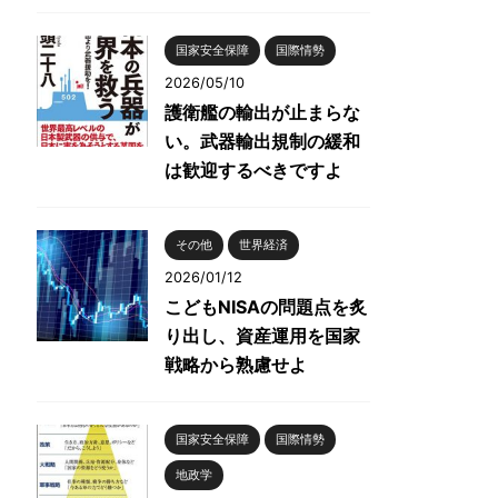
国家安全保障
国際情勢
2026/05/10
護衛艦の輸出が止まらな
い。武器輸出規制の緩和
は歓迎するべきですよ
その他
世界経済
2026/01/12
こどもNISAの問題点を炙
り出し、資産運用を国家
戦略から熟慮せよ
国家安全保障
国際情勢
地政学