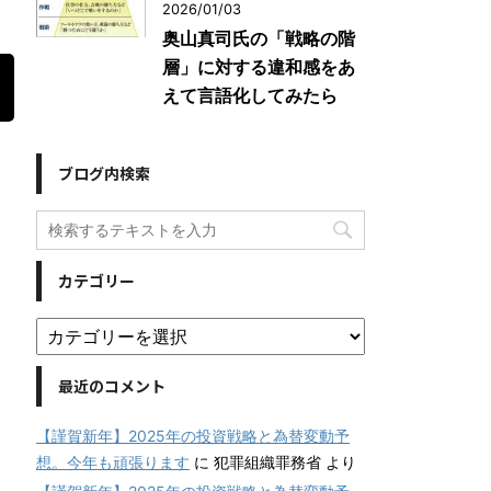
2026/01/03
奥山真司氏の「戦略の階
層」に対する違和感をあ
えて言語化してみたら
ブログ内検索
カテゴリー
最近のコメント
【謹賀新年】2025年の投資戦略と為替変動予
想。今年も頑張ります
に
犯罪組織罪務省
より