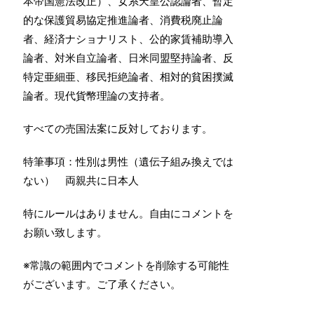
本帝国憲法改正）、女系天皇公認論者、暫定
的な保護貿易協定推進論者、消費税廃止論
者、経済ナショナリスト、公的家賃補助導入
論者、対米自立論者、日米同盟堅持論者、反
特定亜細亜、移民拒絶論者、相対的貧困撲滅
論者。現代貨幣理論の支持者。
すべての売国法案に反対しております。
特筆事項：性別は男性（遺伝子組み換えでは
ない） 両親共に日本人
特にルールはありません。自由にコメントを
お願い致します。
※常識の範囲内でコメントを削除する可能性
がございます。ご了承ください。