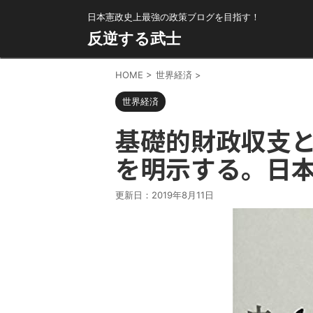
日本憲政史上最強の政策ブログを目指す！
反逆する武士
HOME
>
世界経済
>
世界経済
基礎的財政収支
を明示する。日
更新日：
2019年8月11日