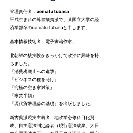
管理責任者：
uematu tubasa
平成生まれの尊皇攘夷派で、某国立大学の経
済学部卒のuematu tubasaと申します。
基本情報技術者、電子書籍作家。
北朝鮮の核実験がきっかけで政治に興味を持
ちました。
『消費税廃止への進撃』
『ビジネスの種を蒔け』
『究極の空き家対策』
『家賃半額』
『現代貨幣理論の基礎』を出版しました。
新古典派現実主義者、地政学必修科目化賛
成、自主憲法制定論者（現行憲法破棄、大日