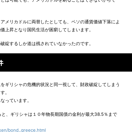
てアメリカドルに両替したとしても、ペソの通貨価値下落によ
物価上昇となり国民生活が困窮してしまいます。
局破綻するしか道は残されていなかったのです。
件
況をギリシャの危機的状況と同一視して、財政破綻してしまう
ます。
異なっています。
ると、ギリシャは１０年物長期国債の金利が最大38.5％まで
iken/bond_greece.html