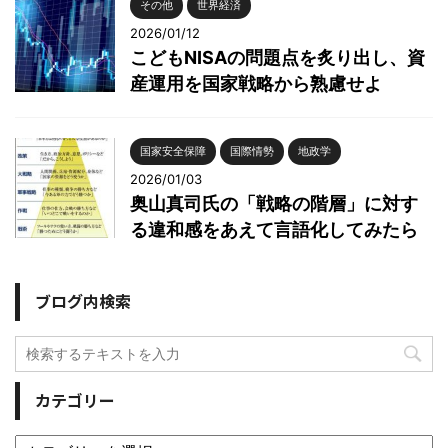
その他
世界経済
2026/01/12
こどもNISAの問題点を炙り出し、資
産運用を国家戦略から熟慮せよ
国家安全保障
国際情勢
地政学
2026/01/03
奥山真司氏の「戦略の階層」に対す
る違和感をあえて言語化してみたら
ブログ内検索
カテゴリー