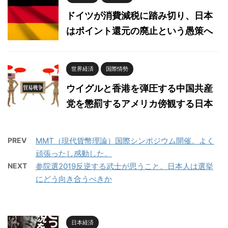
ドイツが消費減税に踏み切り、日本
はポイント還元の廃止という愚策へ
世界経済
国際情勢
ウイグルと香港を弾圧する中国共産
党を懲罰するアメリカ傍観する日本
PREV
MMT（現代貨幣理論）国際シンポジウム開催。よく
頑張ったし感動した。
NEXT
参院選2019反逆する武士が思うこと。日本人は選挙
にどう向き合うべきか
日本経済