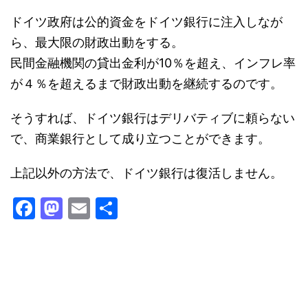
ドイツ政府は公的資金をドイツ銀行に注入しなが
ら、最大限の財政出動をする。
民間金融機関の貸出金利が10％を超え、インフレ率
が４％を超えるまで財政出動を継続するのです。
そうすれば、ドイツ銀行はデリバティブに頼らない
で、商業銀行として成り立つことができます。
上記以外の方法で、ドイツ銀行は復活しません。
F
M
E
共
a
a
m
有
c
st
ai
e
o
l
b
d