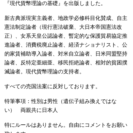
『現代貨幣理論の基礎』を出版しました。
新古典派現実主義者、地政学必修科目化賛成、自主
憲法制定論者（現行憲法破棄、大日本帝国憲法改
正）、女系天皇公認論者、暫定的な保護貿易協定推
進論者、消費税廃止論者、経済ナショナリスト、公
的家賃補助導入論者、対米自立論者、日米同盟堅持
論者、反特定亜細亜、移民拒絶論者、相対的貧困撲
滅論者。現代貨幣理論の支持者。
すべての売国法案に反対しております。
特筆事項：性別は男性（遺伝子組み換えではな
い） 両親共に日本人
特にルールはありません。自由にコメントをお願い